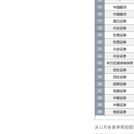
从12月各家券商招