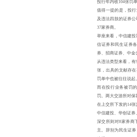
投行年内收104张罚
值得一提的是，投行
及违法四肢的证券公司
37家券商。
举座来看，中信建投
信证券和民生证券各
券、招商证券、中金
从违法类型来看，有9
张，出具的文献存在
罚单中也被往往说起
而在投行业务被罚
罚。两大交游所对保
在上交所下发的14
中信建投、华创证券
深交所则对8家券商
主。辞别为民生证券