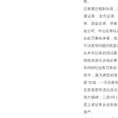
商。
记者通过梳剃头现，
通证券、东方证券
券、国金证券、华泰
金公司、中山证券以
从处罚事由来看，借
不法度等问题仍然是
从本年以来的违法案
借他东谈主步地从事
年内经纪业务罚单近
其中，最为典型的是
股”红线，一天内发
生意股票等违法违法
强力规律；二是9月
是上述证券从业东谈
资产。