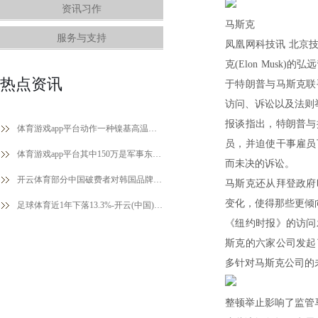
资讯习作
马斯克
服务与支持
凤凰网科技讯 北京
克(Elon Mus
热点资讯
于特朗普与马斯克联
访问、诉讼以及法则
报谈指出，特朗普与
体育游戏app平台动作一种镍基高温合金-开云(中国)Kaiyun·官方网站 登录入口
员，并迫使干事雇员
体育游戏app平台其中150万是军事东谈主员-开云(中国)Kaiyun·官方网站 登录入口
而未决的诉讼。
开云体育部分中国破费者对韩国品牌好感裁减-开云(中国)Kaiyun·官方网站 登录入口
马斯克还从拜登政府
变化，使得那些更倾
足球体育近1年下落13.3%-开云(中国)Kaiyun·官方网站 登录入口
《纽约时报》的访问
斯克的六家公司发起
多针对马斯克公司的
整顿举止影响了监管