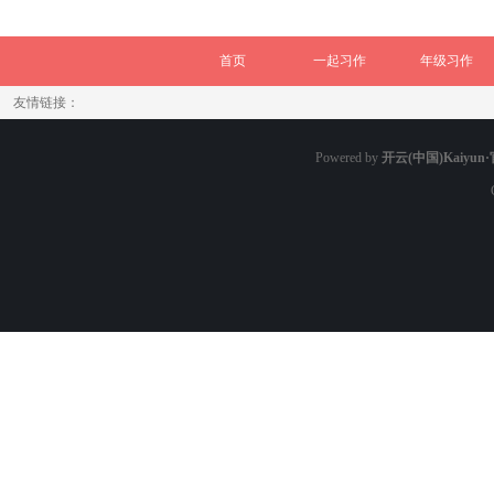
首页
一起习作
年级习作
友情链接：
Powered by
开云(中国)Kaiyu