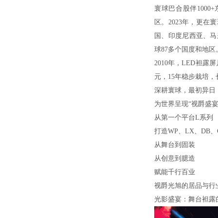
寰球巴合股伴1000
区。2023年，更
国、印度尼西亚、马
球87多个国度和地区
2010年，LED袒露
元，15年稳步栽培
深耕寰球，最初异日
为世界呈现“视爵盛宴
从第一个平台L系列
打造WP、LX、DB
从舞台到固装
从创意到臆造
赋能千行百业
视爵光旭的居品与行
光影盛宴：舞台袒露