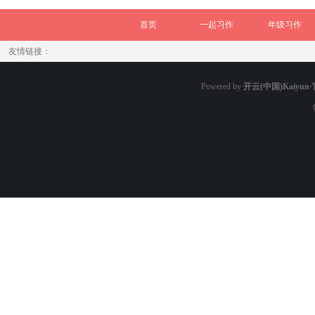
首页
一起习作
年级习作
友情链接：
Powered by
开云(中国)Kaiyu