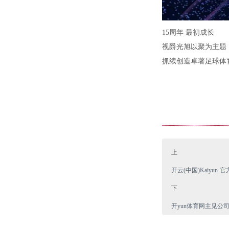
15周年 最初成长
视爵光旭以聚为主题
抓续创造卓著足球体
开云(中国)Kaiyu
开yun体育网主见公司