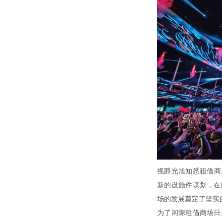
视爵光旭知悉租借商
新的设施件谋划，在
场的发展奠定了坚实
为了闲隙租借商场日