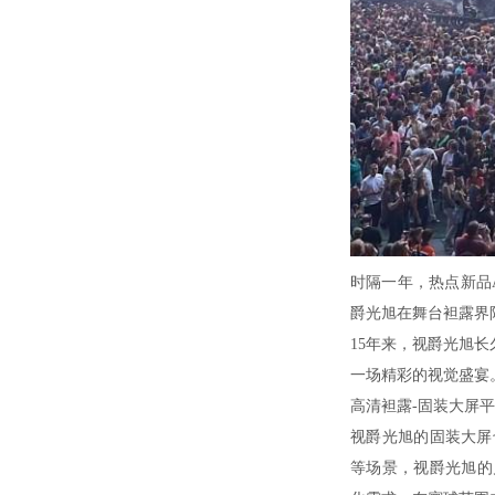
时隔一年，热点新品
爵光旭在舞台袒露界
15年来，视爵光旭
一场精彩的视觉盛宴
高清袒露-固装大屏
视爵光旭的固装大屏
等场景，视爵光旭的