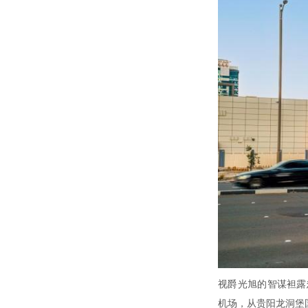
视爵光旭的智谋袒露
机场，从贵阳龙洞堡