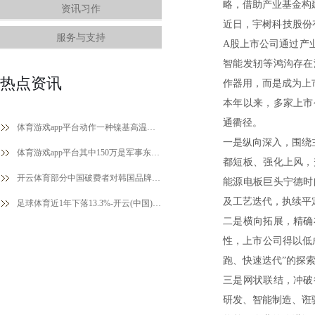
略，借助产业基金构
资讯习作
近日，宇树科技股份
服务与支持
A股上市公司通过产
智能发轫等鸿沟存在
热点资讯
作器用，而是成为上
本年以来，多家上市
通衢径。
体育游戏app平台动作一种镍基高温合金-开云(中国)Kaiyun·官方网站 登录入口
一是纵向深入，围绕
体育游戏app平台其中150万是军事东谈主员-开云(中国)Kaiyun·官方网站 登录入口
都短板、强化上风，
开云体育部分中国破费者对韩国品牌好感裁减-开云(中国)Kaiyun·官方网站 登录入口
能源电板巨头宁德时
及工艺迭代，执续平
足球体育近1年下落13.3%-开云(中国)Kaiyun·官方网站 登录入口
二是横向拓展，精确
性，上市公司得以低
跑、快速迭代”的探
三是网状联结，冲破
研发、智能制造、诳