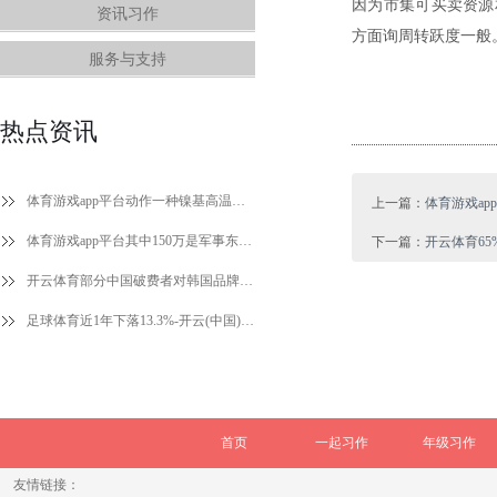
因为市集可买卖资源
资讯习作
方面询周转跃度一般
服务与支持
热点资讯
体育游戏app平台动作一种镍基高温合金-开云(中国)Kaiyun·官方网站 登录入口
上一篇：
体育游戏app
体育游戏app平台其中150万是军事东谈主员-开云(中国)Kaiyun·官方网站 登录入口
下一篇：
开云体育65%
开云体育部分中国破费者对韩国品牌好感裁减-开云(中国)Kaiyun·官方网站 登录入口
足球体育近1年下落13.3%-开云(中国)Kaiyun·官方网站 登录入口
首页
一起习作
年级习作
友情链接：