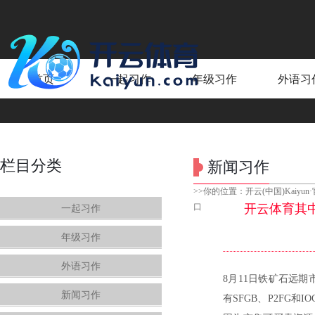
首页
一起习作
年级习作
外语习
栏目分类
新闻习作
>>你的位置：
开云(中国)Kaiyu
口
开云体育其中S
一起习作
年级习作
外语习作
8月11日铁矿石远
新闻习作
有SFGB、P2FG和I