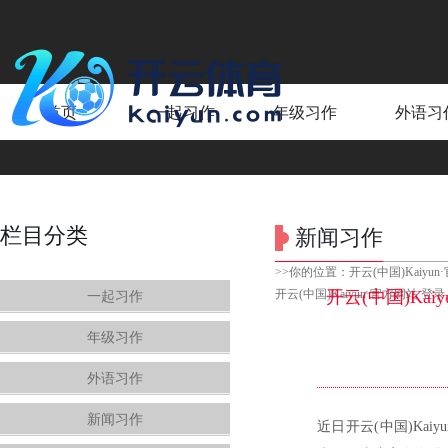
首页
一起习作
年级习作
外语习
栏目分类
新闻习作
>>你的位置：
开云(中国)Kaiyu
开云(中国)Kaiyun·官方网站 登
开云(中国)Ka
一起习作
年级习作
外语习作
新闻习作
近日开云(中国)Ka