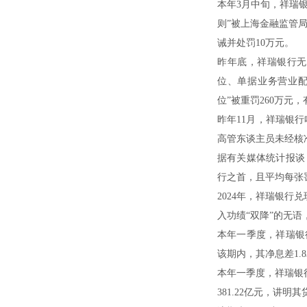
本年3月中旬，祥瑞
则”被上海金融监管
诫并处罚10万元。
昨年底，祥瑞银行无
位、单据业务营业配
位”被重罚260万元
昨年11月，祥瑞银
高管东谈主员未经核准
据有关媒体统计报谈，
行之首，且平均每张罚
2024年，祥瑞银行兑现
入功绩“双降”的无语
本年一季度，祥瑞银行兑
该期内，其净息差1.
本年一季度，祥瑞银行
381.22亿元，讲