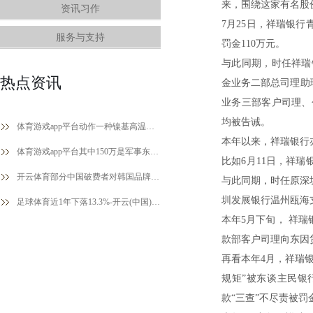
来，围绕这家有名股
资讯习作
7月25日，祥瑞银
服务与支持
罚金110万元。
与此同期，时任祥瑞
热点资讯
金业务二部总司理助
业务三部客户司理、
均被告诫。
体育游戏app平台动作一种镍基高温合金-开云(中国)Kaiyun·官方网站 登录入口
本年以来，祥瑞银行
体育游戏app平台其中150万是军事东谈主员-开云(中国)Kaiyun·官方网站 登录入口
比如6月11日，祥瑞
开云体育部分中国破费者对韩国品牌好感裁减-开云(中国)Kaiyun·官方网站 登录入口
与此同期，时任原深
圳发展银行温州瓯海
足球体育近1年下落13.3%-开云(中国)Kaiyun·官方网站 登录入口
本年5月下旬， 祥瑞
款部客户司理向东因
再看本年4月，祥瑞
规矩”被东谈主民银
款“三查”不尽责被