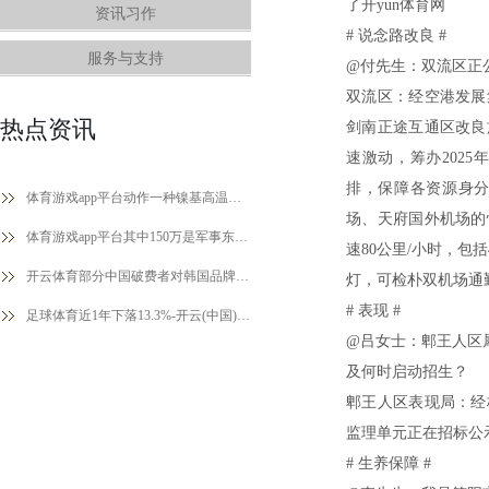
了开yun体育网
资讯习作
# 说念路改良 #
服务与支持
@付先生：双流区正
双流区：经空港发展
热点资讯
剑南正途互通区改良
速激动，筹办2025
排，保障各资源身
体育游戏app平台动作一种镍基高温合金-开云(中国)Kaiyun·官方网站 登录入口
场、天府国外机场的
体育游戏app平台其中150万是军事东谈主员-开云(中国)Kaiyun·官方网站 登录入口
速80公里/小时，包
开云体育部分中国破费者对韩国品牌好感裁减-开云(中国)Kaiyun·官方网站 登录入口
灯，可检朴双机场通
# 表现 #
足球体育近1年下落13.3%-开云(中国)Kaiyun·官方网站 登录入口
@吕女士：郫王人区
及何时启动招生？
郫王人区表现局：经
监理单元正在招标公示
# 生养保障 #