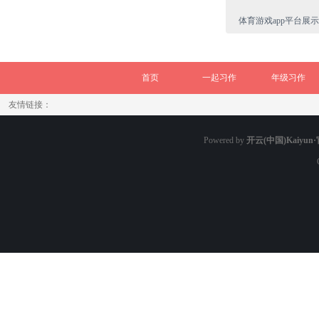
体育游戏app平台展示
首页
一起习作
年级习作
友情链接：
Powered by
开云(中国)Kaiyu