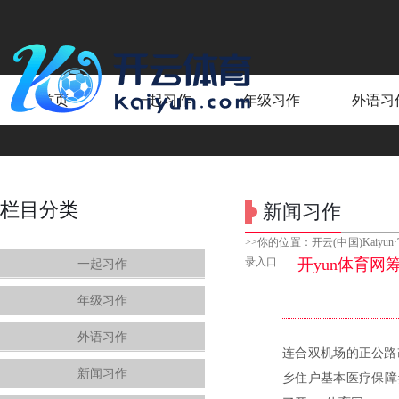
首页
一起习作
年级习作
外语习
栏目分类
新闻习作
>>你的位置：
开云(中国)Kaiy
录入口
开yun体育网筹
一起习作
年级习作
外语习作
连合双机场的正公路
新闻习作
乡住户基本医疗保障