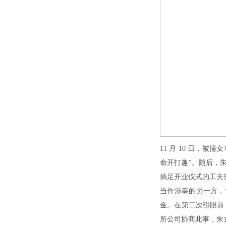
11 月 10 日，
命开打趣"。随后，
插足开业仪式的工夫
当作涉事的另一方，
金。在第二次碰眼前，
所公司协商此事，朱