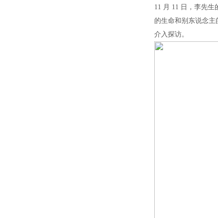
11 月 11 日，
的生命和别东说念主
介入探访。