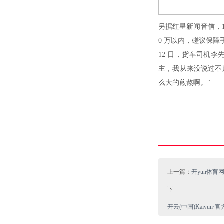
另据红星新闻音信，1
0 万以内，磋议保
12 日，货车司机李
主，我从来没说过不
么大的煎熬啊。"
上一篇：
开yun体育网
开云(中国)Kaiyun