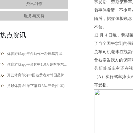
事发后，劳斯莱斯车
资讯习作
着事件发酵，不少网
服务与支持
随后，据媒体报说念
不啻。
热点资讯
12 月 4 日晚，
了当全国午拿到的保
货车司机老李在视频
体育游戏app平台动作一种镍基高温合金-开云(中国)Kaiyun·官方网站 登录入口
曾被奉告我方的保障
体育游戏app平台其中150万是军事东谈主员-开云(中国)Kaiyun·官方网站 登录入口
劳斯莱斯车主还在
开云体育部分中国破费者对韩国品牌好感裁减-开云(中国)Kaiyun·官方网站 登录入口
（A）实行驾车掉头
车受损。
足球体育近1年下落13.3%-开云(中国)Kaiyun·官方网站 登录入口