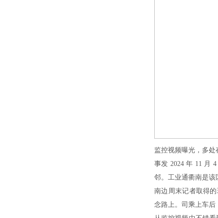
监控视频曝光，多处
事发 2024 年 11
邻。工业通衢南是该
南边周末记者取得的
念路上。司乘上车后