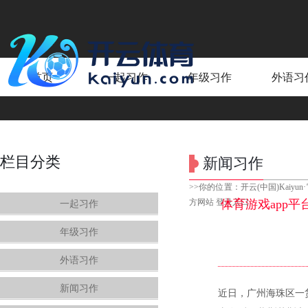
首页
一起习作
年级习作
外语习
体育游戏
栏目分类
新闻习作
>>你的位置：
开云(中国)Kaiyu
方网站 登录入口
体育游戏app平
一起习作
年级习作
外语习作
新闻习作
近日，广州海珠区一