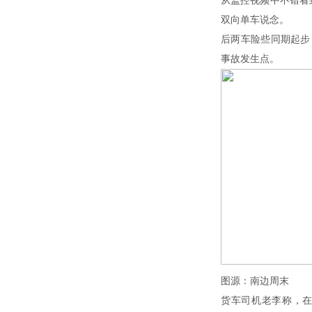
从监控视频中不错看
双向单车说念。
后两车险些同期起步
事故发生点。
图源：南边周末
货车司机老李称，